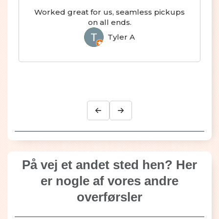
Seamless transfer from Brazil to
Argentina :)
Hayley F
HF
På vej et andet sted hen? Her
er nogle af vores andre
overførsler