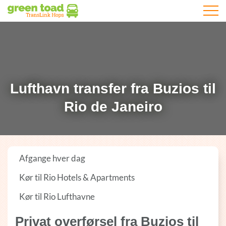
Åbn m
Lufthavn transfer fra Buzios til
Rio de Janeiro
Afgange hver dag
Kør til Rio Hotels & Apartments
Kør til Rio Lufthavne
Privat overførsel fra Buzios til