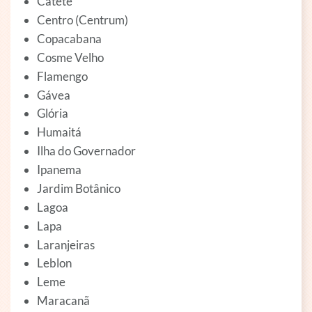
Catete
Centro (Centrum)
Copacabana
Cosme Velho
Flamengo
Gávea
Glória
Humaitá
Ilha do Governador
Ipanema
Jardim Botânico
Lagoa
Lapa
Laranjeiras
Leblon
Leme
Maracanã