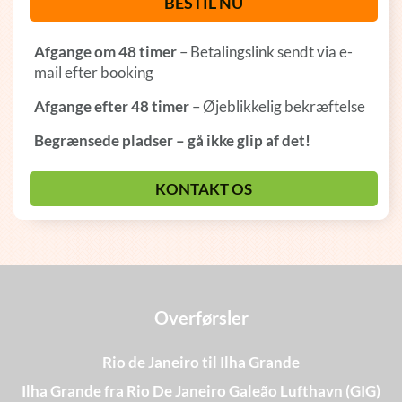
BESTIL NU
Afgange om 48 timer
– Betalingslink sendt via e-
mail efter booking
Afgange efter 48 timer
– Øjeblikkelig bekræftelse
Begrænsede pladser – gå ikke glip af det!
KONTAKT OS
Overførsler
Rio de Janeiro til Ilha Grande
Ilha Grande fra Rio De Janeiro Galeão Lufthavn (GIG)