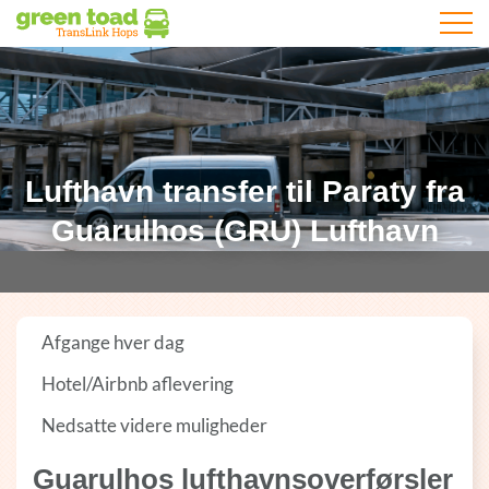
Åbn m
Lufthavn transfer til Paraty fra
Guarulhos (GRU) Lufthavn
Afgange hver dag
Hotel/Airbnb aflevering
Nedsatte videre muligheder
Guarulhos lufthavnsoverførsler