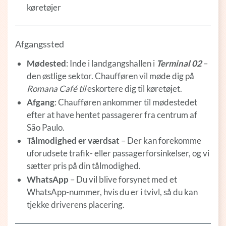
køretøjer
Afgangssted
Mødested
: Inde i landgangshallen i
Terminal 02
–
den østlige sektor. Chaufføren vil møde dig på
Romana Café
til
eskortere dig til køretøjet.
Afgang
: Chaufføren ankommer til mødestedet
efter at have hentet passagerer fra centrum af
São Paulo.
Tålmodighed er værdsat
– Der kan forekomme
uforudsete trafik- eller passagerforsinkelser, og vi
sætter pris på din tålmodighed.
WhatsApp
– Du vil blive forsynet med et
WhatsApp-nummer, hvis du er i tvivl, så du kan
tjekke driverens placering.