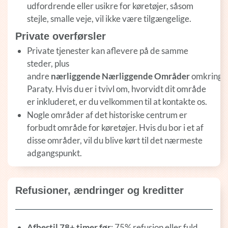
udfordrende eller usikre for køretøjer, såsom
stejle, smalle veje, vil ikke være tilgængelige.
Private overførsler
Private tjenester kan aflevere på de samme
steder, plus
andre
nærliggende
Nærliggende
Områder
omkring
Paraty. Hvis du er i tvivl om, hvorvidt dit område
er inkluderet, er du velkommen til at kontakte os.
Nogle områder af det historiske centrum er
forbudt område for køretøjer. Hvis du bor i et af
disse områder, vil du blive kørt til det nærmeste
adgangspunkt.
Refusioner, ændringer og kreditter
Afbestil 78+ timer før
: 75% refusion eller fuld