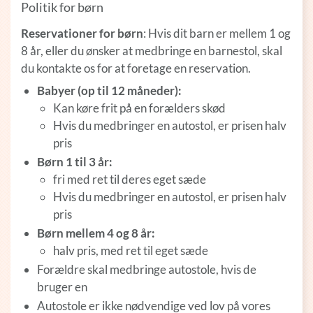
Politik for børn
Reservationer for børn
: Hvis dit barn er mellem 1 og
8 år, eller du ønsker at medbringe en barnestol, skal
du kontakte os for at foretage en reservation.
Babyer (op til 12 måneder):
Kan køre frit på en forælders skød
Hvis du medbringer en autostol, er prisen halv
pris
Børn 1 til 3 år:
fri med ret til deres eget sæde
Hvis du medbringer en autostol, er prisen halv
pris
Børn mellem 4 og 8 år:
halv pris, med ret til eget sæde
Forældre skal medbringe autostole, hvis de
bruger en
Autostole er ikke nødvendige ved lov på vores