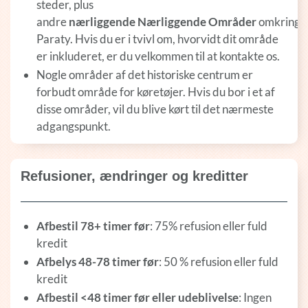
steder, plus
andre
nærliggende
Nærliggende
Områder
omkring
Paraty. Hvis du er i tvivl om, hvorvidt dit område
er inkluderet, er du velkommen til at kontakte os.
Nogle områder af det historiske centrum er
forbudt område for køretøjer. Hvis du bor i et af
disse områder, vil du blive kørt til det nærmeste
adgangspunkt.
Refusioner, ændringer og kreditter
Afbestil 78+ timer før
: 75% refusion eller fuld
kredit
Afbelys 48-78 timer før
: 50 % refusion eller fuld
kredit
Afbestil <48 timer før eller udeblivelse
: Ingen