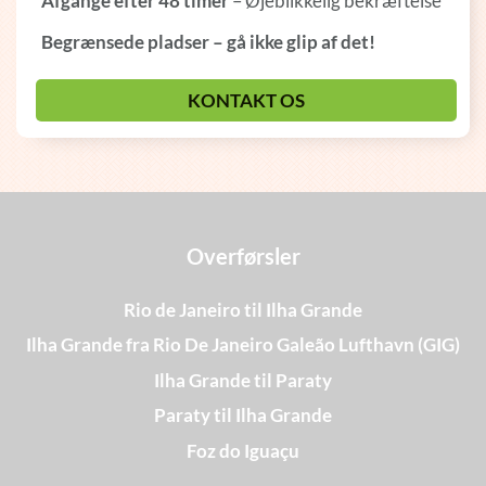
Afgange efter 48 timer
– Øjeblikkelig bekræftelse
Begrænsede pladser – gå ikke glip af det!
KONTAKT OS
Overførsler
Rio de Janeiro til Ilha Grande
Ilha Grande fra Rio De Janeiro Galeão Lufthavn (GIG)
Ilha Grande til Paraty
Paraty til Ilha Grande
Foz do Iguaçu