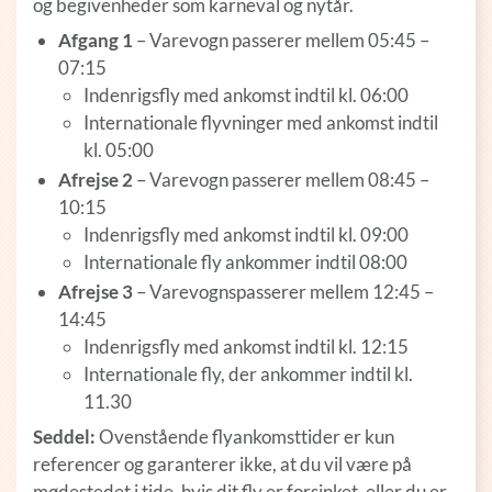
og begivenheder som karneval og nytår.
Afgang 1
– Varevogn passerer mellem 05:45 –
07:15
Indenrigsfly med ankomst indtil kl. 06:00
Internationale flyvninger med ankomst indtil
kl. 05:00
Afrejse 2
– Varevogn passerer mellem 08:45 –
10:15
Indenrigsfly med ankomst indtil kl. 09:00
Internationale fly ankommer indtil 08:00
Afrejse 3
– Varevognspasserer mellem 12:45 –
14:45
Indenrigsfly med ankomst indtil kl. 12:15
Internationale fly, der ankommer indtil kl.
11.30
Seddel:
Ovenstående flyankomsttider er kun
referencer og garanterer ikke, at du vil være på
mødestedet i tide, hvis dit fly er forsinket, eller du er