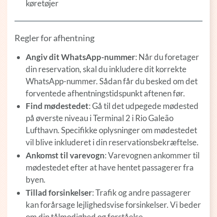
køretøjer
Regler for afhentning
Angiv dit WhatsApp-nummer
: Når du foretager
din reservation, skal du inkludere dit korrekte
WhatsApp-nummer. Sådan får du besked om det
forventede afhentningstidspunkt aftenen før.
Find mødestedet
: Gå til det udpegede mødested
på øverste niveau i Terminal 2 i Rio Galeão
Lufthavn. Specifikke oplysninger om mødestedet
vil blive inkluderet i din reservationsbekræftelse.
Ankomst til varevogn
: Varevognen ankommer til
mødestedet efter at have hentet passagerer fra
byen.
Tillad forsinkelser
: Trafik og andre passagerer
kan forårsage lejlighedsvise forsinkelser. Vi beder
om din tålmodighed og forståelse.