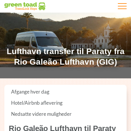
Åbn m
Lufthavn transfer til Paraty fra
Rio Galeão Lufthavn (GIG)
Afgange hver dag
Hotel/Airbnb aflevering
Nedsatte videre muligheder
Rio Galeão Lufthavn til Paraty